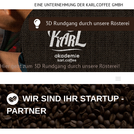
EINE UNTERNEHMUNG DER KARL.COFFEE GMBH
3D Rundgang durch unsere Rösterei
Hier geht zum 3D Rundgang durch unsere Rösterei!
DIE MODULARE KAFFEERÖSTEREI
WIR SIND IHR STARTUP -
DER RÖSTOFEN
PARTNER
DAS KAFFEESYSTEM
ÜBER UNS