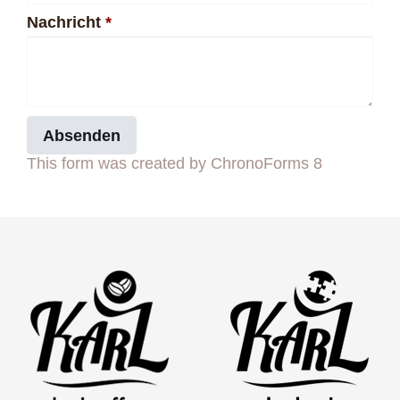
Nachricht
*
Absenden
This form was created by ChronoForms 8